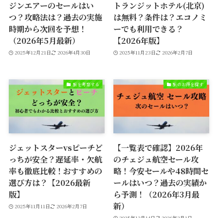
ジンエアーのセールはい
トランジットホテル(北京)
つ？攻略法は？過去の実施
は無料？条件は？エコノミ
時期から次回を予想！
ーでも利用できる？
（2026年5月最新）
【2026年版】
2025年12月21日
2026年4月30日
2025年11月23日
2026年2月7日
旅を考察する
旅のお得を探す
ジェットスターvsピーチど
【一覧表で確認】2026年
っちが安全？遅延率・欠航
のチェジュ航空セール攻
率も徹底比較！おすすめの
略！今安セールや48時間セ
選び方は？【2026最新
ールはいつ？過去の実績か
版】
ら予測！（2026年3月最
新）
2025年11月11日
2026年2月7日
2025年12月14日
2026年3月1日