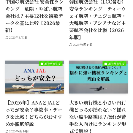
中国の航空会社 安全性ラン
韓国航空会社（LCC含む）
キング｜危険・やばい航空
安全ランキング｜ティーウ
会社は？主要12社を複数デ
ェイ航空・チェジュ航空・
ータを基に比較【2026最
大韓航空・アシアナなど主
新】
要航空会社を比較【2026
年版】
2026年3月1日
2026年6月14日
旅を考察する
旅を考察する
【2026年】ANAとJALど
大きい飛行機と小さい飛行
っちが安全？事故率・デー
機どっちが揺れない？揺れ
タを比較！どちらがおすす
ない席や路線は？揺れが苦
めか徹底解説
手な人向けにランキング形
式で解説！
2026年6月14日