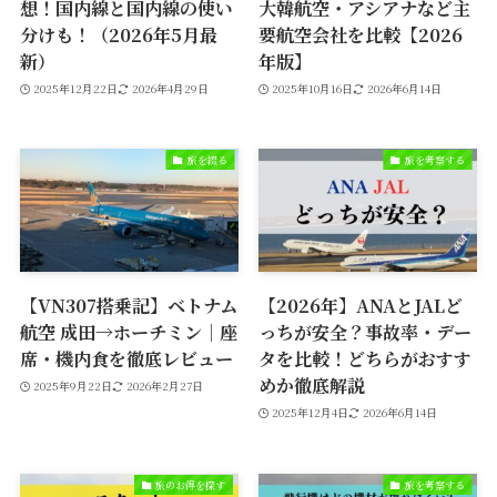
想！国内線と国内線の使い
大韓航空・アシアナなど主
分けも！（2026年5月最
要航空会社を比較【2026
新）
年版】
2025年12月22日
2026年4月29日
2025年10月16日
2026年6月14日
旅を綴る
旅を考察する
【VN307搭乗記】ベトナム
【2026年】ANAとJALど
航空 成田→ホーチミン｜座
っちが安全？事故率・デー
席・機内食を徹底レビュー
タを比較！どちらがおすす
めか徹底解説
2025年9月22日
2026年2月27日
2025年12月4日
2026年6月14日
旅のお得を探す
旅を考察する