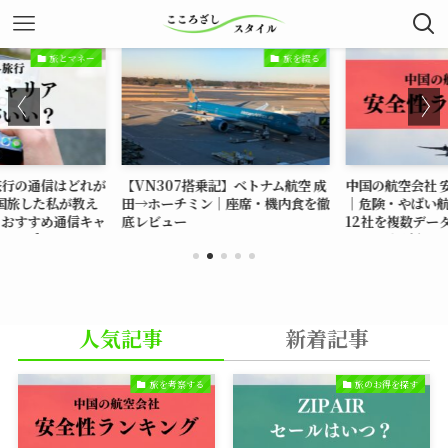
旅とマネー
旅を綴る
行の通信はどれが
【VN307搭乗記】ベトナム航空 成
中国の航空会社 
国旅した私が教え
田→ホーチミン｜座席・機内食を徹
｜危険・やばい航
おすすめ通信キャ
底レビュー
12社を複数デー
・aha...
【2026最新】
人気記事
新着記事
旅を考察する
旅のお得を探す