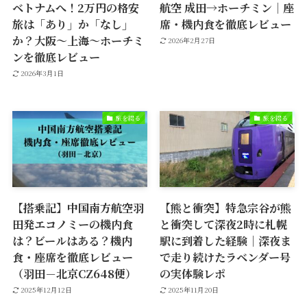
ベトナムへ！2万円の格安
航空 成田→ホーチミン｜座
旅は「あり」か「なし」
席・機内食を徹底レビュー
か？大阪〜上海〜ホーチミ
2026年2月27日
ンを徹底レビュー
2026年3月1日
旅を綴る
旅を綴る
【搭乗記】中国南方航空羽
【熊と衝突】特急宗谷が熊
田発エコノミーの機内食
と衝突して深夜2時に札幌
は？ビールはある？機内
駅に到着した経験｜深夜ま
食・座席を徹底レビュー
で走り続けたラベンダー号
（羽田－北京CZ648便）
の実体験レポ
2025年12月12日
2025年11月20日