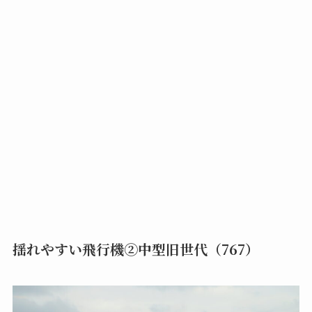
揺れやすい飛行機②中型旧世代（767）