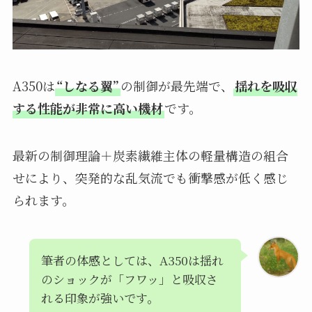
A350は
“しなる翼”
の制御が最先端で、
揺れを吸収
する性能が非常に高い機材
です。
最新の制御理論＋炭素繊維主体の軽量構造の組合
せにより、突発的な乱気流でも衝撃感が低く感じ
られます。
筆者の体感としては、A350は揺れ
のショックが「フワッ」と吸収さ
れる印象が強いです。