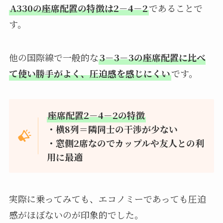
A330の座席配置の特徴は2－4－2
であることで
す。
他の国際線で一般的な
3－3－3の座席配置に比べ
て使い勝手がよく、圧迫感を感じにくい
です。
座席配置2－4－2の特徴
・横8列＝隣同士の干渉が少ない
・窓側2席なのでカップルや友人との利
用に最適
実際に乗ってみても、エコノミーであっても圧迫
感がほぼないのが印象的でした。