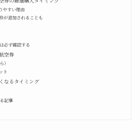
空券の最適購入タイミング
なりやすい理由
枠が追加されることも
”は必ず確認する
航空券
ら）
ット
くなるタイミング
る記事