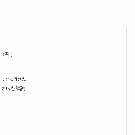
00円！
ーチミンに行けた！
めの席を解説