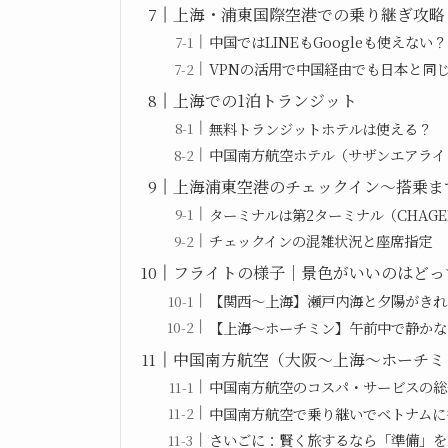
上海・浦東国際空港での乗り継ぎ攻略
中国ではLINEもGoogleも使えない？
VPNの活用で中国経由でも日本と同
上海での1泊トランジット
無料トランジットホテルは使える？
中国南方航空ホテル（サザンエアライ
上海浦東空港のチェックイン～搭乗ま
ターミナルは第2ターミナル（CHAG
チェックインの混雑状況と座席指定
フライトの様子｜景色がいいのはどっ
【関西～上海】瀬戸内海と夕陽がきれ
【上海～ホーチミン】午前中で静かな
中国南方航空（大阪〜上海〜ホーチミ
中国南方航空のコスパ・サービスの総
中国南方航空で乗り継いでベトナムに
さいごに：賢く旅するなら「準備」を