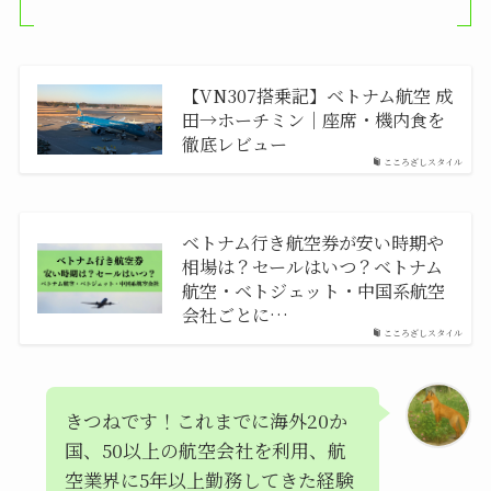
【VN307搭乗記】ベトナム航空 成
田→ホーチミン｜座席・機内食を
徹底レビュー
こころざしスタイル
ベトナム行き航空券が安い時期や
相場は？セールはいつ？ベトナム
航空・ベトジェット・中国系航空
会社ごとに…
こころざしスタイル
きつねです！これまでに海外20か
国、50以上の航空会社を利用、航
空業界に5年以上勤務してきた経験